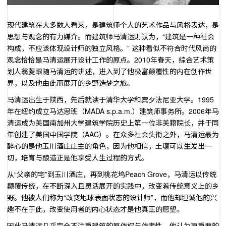
现代建筑在大多数人看来，是建筑师个人的艺术作品与风格表达，是
思想与观念的有力媒介。而建筑师马清运则认为，“建筑是一种社会
构成，不应该体现设计师的独立风格。” 这种看似不符合时代风尚的
观念恰恰是马清运展开设计工作的原点。2010年春天，综合艺术策
划人翁菱跟随马清运的讲述，进入到了他极富颠覆性的内在创作世
界，以及他由此而展开的乡野造梦之旅。
马清运出生于陕西，先后就读于清华大学和宾夕法尼亚大学。
1995
年在纽约成立马达思班（MADA s.p.a.m.）建筑师事务所。
2006
年马
清运成为美国南加州大学建筑学院历史上第一位非美籍院长，并于同
年创建了美国中国学院（
AAC
）。在众多社会头衔之外，马清运最为
醉心的是他玉川酒庄庄主的角色，因为他相信，土壤可以生发出一
切，培育与酿造正是他享受人生过程的方式。
从“父亲的宅”到玉川酒庄，再到桃花坞
Peach Grove
，马清运以传统
颠覆传统，在不断深入且灵活展开的实践中，改变着传统意义上的乡
野。他被人们称为
“
改变地球表面状态的设计师
”
，而他却坦诚他的兴
趣不在于此，改变使用者的内心状态才是他真正的愿望。
因此马清运几乎完全不注重建筑的原作权与作者性，他认为更重要的