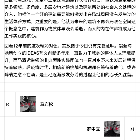
是多领域、多角度、多层次地对建筑以及建筑所处的社会人文处境的
介入，他相信一个好的建筑需要能够激发出在场域周围没有发生过的
生活体验方式。更重要的是，他认为未来的建筑不再会局限在空间这
个概念之中，建筑作为物质体早晚会消逝，而人的内在体验将成为他
工作实践的核心。
回看
12
年前的这次精彩对谈，其放诸于今日仍有先锋意味。翁菱与
她所创立的
IDEAS
艺文创新多年来一直致力于城乡的整体人文环境提
升，而马清运带领的非典型性实践团体也一直对乡野未来发展进程保
持着敏感。后疫情时代，相信新的挑战和机遇都在等待着他们。或许
醉翁之意不在酒，是土地逐渐散发芬芳的过程让他们的心长久驻留。
马岩松
罗中立