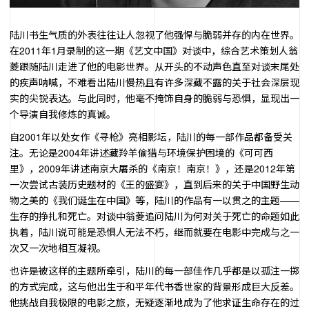
陆川书生气质的外表往往让人忽视了他强悍与脆弱并存的内在世界。
在2011年1月录制的这一期《艺文中国》对谈中，综合艺术策划人翁
菱跟随陆川走进了他的电影世界。从开头的不动声色直至对谈末尾处
的疾声呐喊，不难看出陆川慢热且有许多深藏不露的关于社会深层现
实的尖锐表达。与此同时，他毫不掩饰自身的脆弱与恐惧，显现出一
个导演自我修炼的真诚。
自2001年以处女作《寻枪》亮相影坛，陆川的每一部作品都备受关
注。无论是2004年讲述藏羚羊偷猎与环境保护困境的《可可西
里》，2009年讲述南京大屠杀的《南京！南京！》，还是2012年第
一次尝试古装历史题材的《王的盛宴》，直到后来的关于中国野生动
物之美的《我们诞生在中国》等，陆川的作品有一以贯之的主题——
生存的挣扎和死亡。对谈中翁菱追问陆川为何对关于死亡的命题如此
执着，陆川说可能是恐惧人无法不朽，继而就要在电影中完成与之一
次又一次地相互凝视。
也许是被这样的主题所牵引，陆川的每一部佳作几乎都是以孤注一掷
的方式完成，这与他出生于和平年代书香世家的背景形成巨大反差。
他挑战自我极限的电影之旅，无疑逐渐地成为了他求证生命存在的过