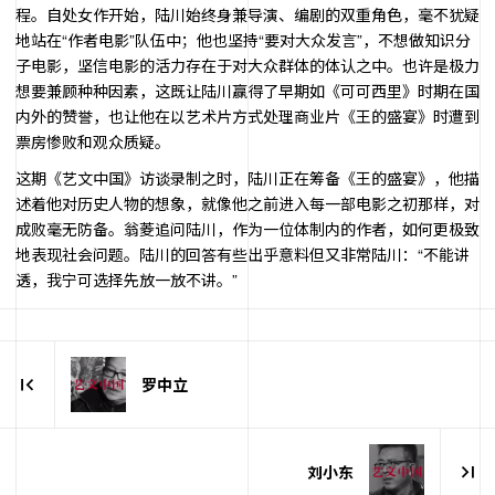
程。自处女作开始，陆川始终身兼导演、编剧的双重角色，毫不犹疑
地站在“作者电影”队伍中；他也坚持“要对大众发言”，不想做知识分
子电影，坚信电影的活力存在于对大众群体的体认之中。也许是极力
想要兼顾种种因素，这既让陆川赢得了早期如《可可西里》时期在国
内外的赞誉，也让他在以艺术片方式处理商业片《王的盛宴》时遭到
票房惨败和观众质疑。
这期《艺文中国》访谈录制之时，陆川正在筹备《王的盛宴》，他描
述着他对历史人物的想象，就像他之前进入每一部电影之初那样，对
成败毫无防备。翁菱追问陆川，作为一位体制内的作者，如何更极致
地表现社会问题。陆川的回答有些出乎意料但又非常陆川：“不能讲
透，我宁可选择先放一放不讲。”
罗中立
刘小东