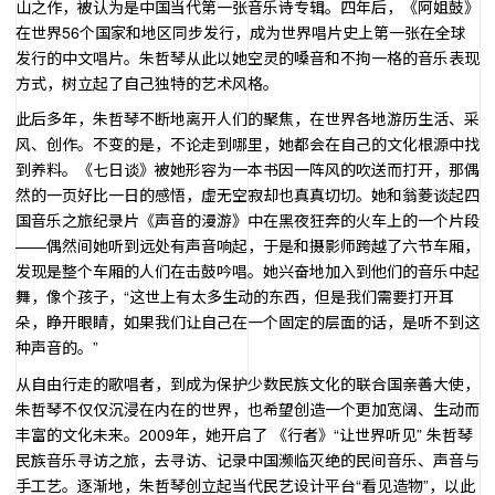
山之作，被认为是中国当代第一张音乐诗专辑。四年后，《阿姐鼓》
在世界56个国家和地区同步发行，成为世界唱片史上第一张在全球
发行的中文唱片。朱哲琴从此以她空灵的嗓音和不拘一格的音乐表现
方式，树立起了自己独特的艺术风格。
此后多年，朱哲琴不断地离开人们的聚焦，在世界各地游历生活、采
风、创作。不变的是，不论走到哪里，她都会在自己的文化根源中找
到养料。《七日谈》被她形容为一本书因一阵风的吹送而打开，那偶
然的一页好比一日的感悟，虚无空寂却也真真切切。她和翁菱谈起四
国音乐之旅纪录片《声音的漫游》中在黑夜狂奔的火车上的一个片段
——偶然间她听到远处有声音响起，于是和摄影师跨越了六节车厢，
发现是整个车厢的人们在击鼓吟唱。她兴奋地加入到他们的音乐中起
舞，像个孩子，“这世上有太多生动的东西，但是我们需要打开耳
朵，睁开眼睛，如果我们让自己在一个固定的层面的话，是听不到这
种声音的。”
从自由行走的歌唱者，到成为保护少数民族文化的联合国亲善大使，
朱哲琴不仅仅沉浸在内在的世界，也希望创造一个更加宽阔、生动而
丰富的文化未来。2009年，她开启了 《行者》“让世界听见” 朱哲琴
民族音乐寻访之旅，去寻访、记录中国濒临灭绝的民间音乐、声音与
手工艺。逐渐地，朱哲琴创立起当代民艺设计平台“看见造物”，以此