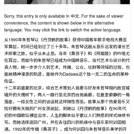
Sorry, this entry is only available in
中文
. For the sake of viewer
convenience, the content is shown below in the alternative
language. You may click the link to switch the active language.
从1990年朱哲琴以《丹顶鹤的故事》获得中国青年歌手电视大赛亚
军算起，时间已经划过了三十多年。朱哲琴这趟从音乐出发的漫长艺
术探索之旅，似乎从未止息。当年《黄孩子》和《阿姐鼓》的吟唱尤
在耳边，而如今的朱哲琴已经成为中国跨音乐、当代艺术与设计的代
表人物，她一步步介入到艺术、传媒、公众、社群等领域的过程，也
是她精神漫游的轨迹，是她作为Dadawa这个独一无二的生命的某种
佐证。
十二年前盛夏的北京，综合艺术策划人翁菱与好友朱哲琴相约故宫城
墙外的大槐树下，两人一路行至北京四合苑画廊，在屋里僻静的一角
落座，一段女性之间的谈话就这样随性而至。故事从那个热爱音乐又
恰好拥有天赋的广州女孩说起，到她以《丹顶鹤的故事》在90年代
初的中国歌坛横空出世，人生的脚本似乎要以人们熟悉的样式继续书
写。而她选择返回广州，并在去往四川的机缘中与音乐家何训田相
遇。1992年的专辑《黄孩子》，成为何训田与朱哲琴音乐美学的开