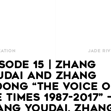
eation
Jade Riv
SODE 15 | ZHANG
UDAI AND ZHANG
DONG “THE VOICE O
 TIMES 1987-2017” 
ANG YOUDAI, ZHAN