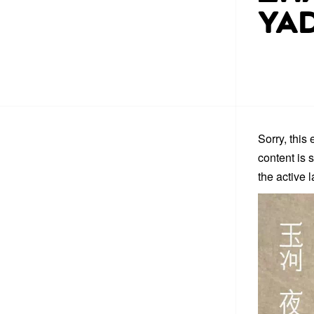
YAD
Sorry, this 
content is 
the active 