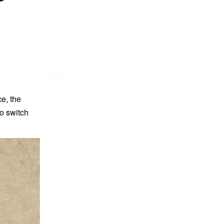
e, the
to switch