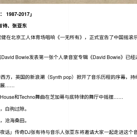
1987-2017」
有待、张亚东
，崔健在北京工人体育场唱响《一无所有》，正式宣告了中国摇滚
离David Bowie发表第一张个人录音室专辑《David Bowie》
的西方，英国的新浪潮（Synth pop）掀开了音乐历程的序幕，
展……
House和Techno舞曲在芝加哥与底特律的舞厅中摇摆……
，白驹过隙。
，沧海桑田。
夜话」传奇DJ张有待与音乐人张亚东将邀请大家一起走进这个