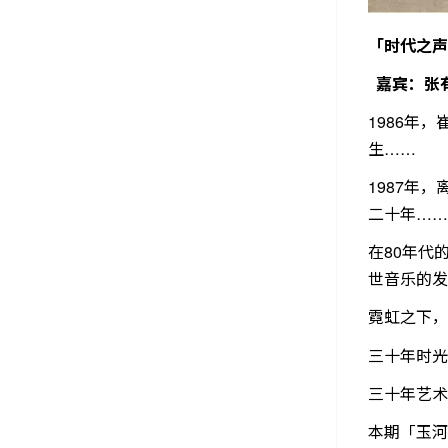
「时代之声： 
嘉宾：张
1986年
生……
1987年，
二十年……
在80年代
世音乐的发
霓虹之下，
三十年时光
三十年艺术
本期「玉河