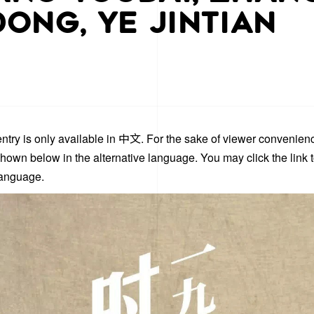
ONG, YE JINTIAN
entry is only available in
中文
. For the sake of viewer convenienc
shown below in the alternative language. You may click the link 
language.