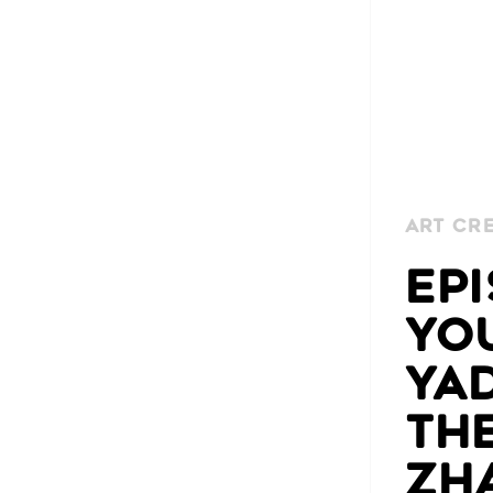
Art Cr
EPI
YO
YA
THE
ZH