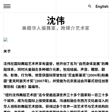
English
沈伟
美籍华人编舞家，跨媒介艺术家
关于
沈伟在国际舞蹈艺术界享有盛誉，他开创了名为“自然身体发展”的舞
蹈体系，同时大量融合多种媒介元素，包括绘画、声音、雕塑、剧
场、影像、行为等。他曾获国际荣誉包括“尼金斯基奖”(2004年)和美
国“麦克阿瑟天才奖”(2007年)，并受邀为北京奥运会开幕式担任创意
策划和《画卷》篇编导。
“纽约沈伟舞蹈艺术团”迄今受邀巡演世界三十多个国家和一百三十多
个城市，成为在国际上接受度最高、沟通和融合东西方文化最深入的
华人领衔的舞蹈艺术团体。获得过多个世界一流艺术节与艺术机构的
委约，亦是唯一一个五次受邀美国林肯中心国际艺术节、并在美国肯