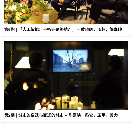
第6期 | 「人工智能：不朽还是终结？」 – 黄晓庆，汤超，陈嘉映
第2期 | 城市的变迁与变迁的城市 – 陈嘉映，冯仑，王军，曾力