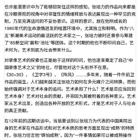
也许是潜意识中为了能够招架住这样的感知，张培力的作品向来都是
在冷眼旁观的视角中对非理性的情绪释放与表达展现出一种罕见的克
制，乃至充满诘问的不妥协意识。这样的意识，放在他所成名的
1980年代的生命激情迸发的喧嚣环境中，尤其独立和鲜明。作为“八
五”新潮美术运动的最活跃的艺术家之一，张培力彼时还曾参与筹建
了“85新空间”展和“池社”等团体。这个时期的他也不断叩问自己，艺
术何为，艺术到底为社会带来什么。
对录像艺术的探索也正是始于这样的叩问，他也逐渐奠定了自己“中
国录像艺术之父”的地位，尽管他对这个头衔并不在意。
《30×30》、《卫字3号》、《阵风》…….多年来，随着一件件前卫
作品的诞生，人们越来越关注张培力如何在多元媒介之间转换，而他
始终强调对于艺术本身的追问。艺术承担了什么？艺术是否应当回到
艺术本身？艺术对社会的贡献，并非因为其被附着的各种意义。艺术
家从艺术出发，创造出各种开放的艺术形式，才是艺术对于人与社会
的真正贡献。
在12年前的这期访谈中，当翁菱谈到以张培力为代表的中国美院出
身的艺术家在作品形式和对艺术本质的思考方面显现出“成熟”的特质
时，张培力坦言他“惧怕成熟”，因为“一件事情如果可以被成熟操作