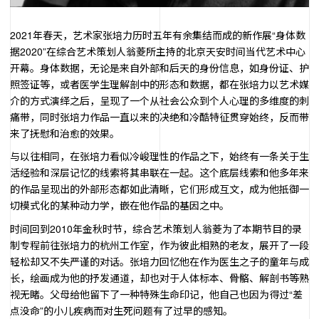
2021年春天，艺术家张培力历时五年有余集结而成的新作展“身体数
据2020”在综合艺术策划人翁菱所主持的北京天安时间当代艺术中心
开幕。身体数据，无论是来自外部和后天的身份信息，如身份证、护
照签证等，或者医学生理解剖中的形态和数据，都在张培力以艺术媒
介的方式演绎之后，呈现了一个从社会公众到个人心理的多维度的刺
痛带，同时张培力作品一直以来的决绝和冷酷特征贯穿始终，反而带
来了抚慰和治愈的效果。
与以往相同，在张培力看似冷峻理性的作品之下，始终有一条关于生
活经验和深层记忆的线索将其串联在一起。这个底层线索和他多年来
的作品呈现出的外部形态都如此清晰，它们形成互文，成为他抵御一
切模式化的某种动力学，嵌在他作品的基因之中。
时间回到2010年金秋时节，综合艺术策划人翁菱为了本期节目的录
制专程前往张培力的杭州工作室，作为彼此相熟的老友，展开了一段
轻松却又不失严谨的对话。张培力回忆他在作为医生之子的童年与成
长，绘画成为他的抒发通道，却也对于人体标本、骨骼、解剖书等熟
视无睹。父母给他留下了一种特殊生命印记，他自己也因为得过“差
点没命”的小儿疾病而对生死问题有了过早的感知。