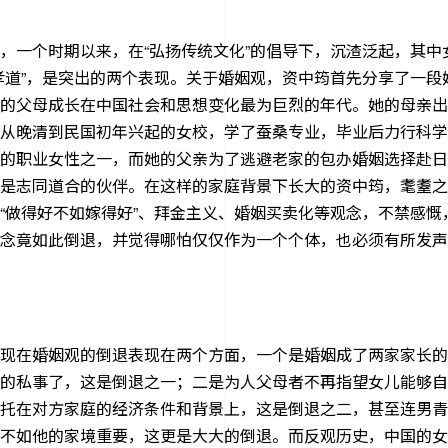
，一个时期以来，在“弘扬传统文化”的倡导下，沉渣泛起，其中
孝道”，是突出的两个表现。关于婚姻观，资中筠首先分享了一段
的父母成长在中国社会和思想变化最为巨烈的年代。她的母亲出生
从晚清到民国初年兴起的女校，学了蚕桑专业，毕业后力行科学
的职业女性之一，而她的父亲为了逃避老家的包办婚姻选择赴日
是志同道合的伙伴。在这样的家庭背景下长大的资中筠，耄耋之
“做得好不如嫁得好”、拜金主义、婚姻买卖化等观念，不禁感慨
念竟如此倒退，并觉得哪怕仅仅作为一个个体，也必须有所发声
现在婚姻观的倒退表现在两个方面，一个是婚姻成了两家家长的
的私事了，这是倒退之一；二是为人父母者不再指望女儿能够自
托在对方家庭的经济条件和背景上，这是倒退之二，甚至连男青
不如他的家境重要，这更是大大的倒退。而反观历史，中国的女