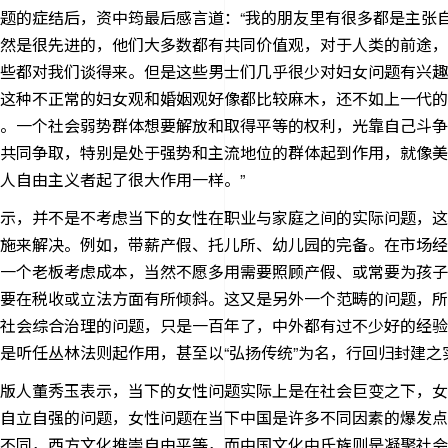
题的症结后，资中筠最后感言道：“我的朋友里有很多都是主张
然是很先进的，他们大多数都有共同价值观，对于人类的前途，
些都对我们谈得来。但是这些男士们几乎很少对妇女问题有兴趣
这种不正常的妇女观和婚姻观好像都比较麻木，还不如上一代的
。一个社会弱势群体想要解放和取得平等的权利，光靠自己斗争
共同争取，特别是处于强势和主流地位的群体起到作用，就像美
人自由主义者起了很大作用一样。”
示，并不是不考虑当下的女性在职业与家庭之间的实际问题，这
施来解决。例如，带薪产假、托儿所、幼儿园的完备。在市场经
一个老板考虑成本，当然不愿多用需要照顾产假、或常要为孩子
要在税收或立法方面有所倾斜。这又是另外一个范畴的问题，所
社会综合治理的问题，只是一百年了，中外都有过不少好的经验
是听任丛林法则起作用，甚至以“弘扬传统”为名，行回归封建之
版人董秀玉表示，当下的女性问题实际上是在社会巨变之下，女
自立自强的问题，女性问题在当下中国是许多不同因素的爆发点
不同，西方文化推崇自由平等，而中国文化中氏族则是凝聚社会