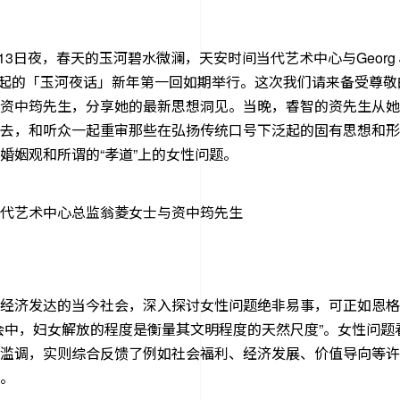
月13日夜，春天的玉河碧水微澜，天安时间当代艺术中心与Georg Je
发起的「玉河夜话」新年第一回如期举行。这次我们请来备受尊敬
资中筠先生，分享她的最新思想洞见。当晚，睿智的资先生从她
去，和听众一起重审那些在弘扬传统口号下泛起的固有思想和形
婚姻观和所谓的“孝道”上的女性问题。
代艺术中心总监翁菱女士与资中筠先生
经济发达的当今社会，深入探讨女性问题绝非易事，可正如恩格
会中，妇女解放的程度是衡量其文明程度的天然尺度”。女性问题
滥调，实则综合反馈了例如社会福利、经济发展、价值导向等许
。