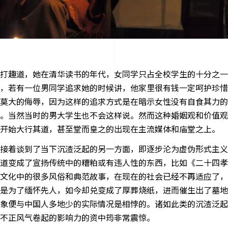
打趣道，她在清华读书的年代，女同学只占全校学生的十分之一
，若有一位男同学追求她的时候讲，他家里很有钱一定呵护珍惜
莫大的侮辱，因为这样的追求方式是在暗示女性没有自食其力的
。当然当时的男大学生也不会这样说。然而这种婚姻观和价值观
开始大行其道，甚至堂而皇之的出现在主流媒体和庙堂之上。
接着谈到了当下沉渣泛起的另一方面，即逐步沦为虚伪形式主义
道变成了宣扬传统中的糟粕或有违人性的东西，比如《二十四孝
文化中的很多风俗和典范故事，在现在的社会已经不再适应了，
是为了缅怀先人，如今却兑变成了厚葬烧纸，进而催生出了墓地
象便与中国人多地少的实际情况是相悖的。诸如此类的沉渣泛起
不正风气卷起的影响力的资中筠非常震惊。