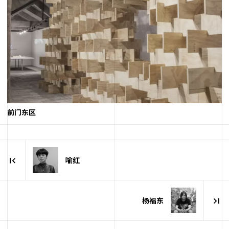
前门东区
喻红
杨福东